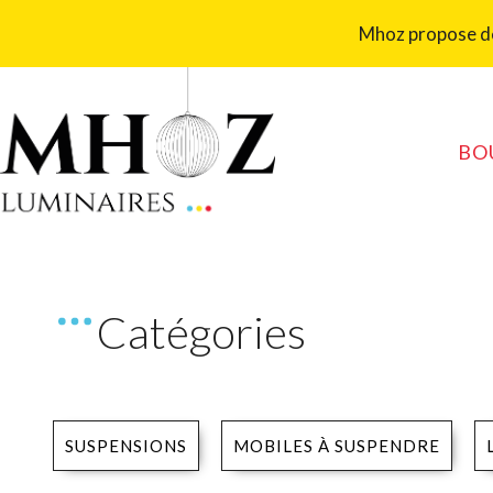
Aller
Mhoz propose des
au
contenu
BO
Catégories
SUSPENSIONS
MOBILES À SUSPENDRE