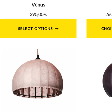
Vénus
390,00
€
26
SELECT OPTIONS
CHOI