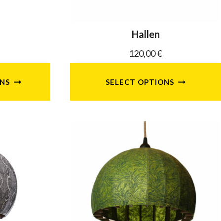
la
page
Hallen
du
120,00
€
t
produit
ONS
SELECT OPTIONS
t
urs
ons.
s
nt