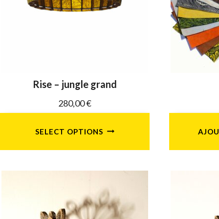
peuvent
être
choisies
sur
la
page
Rise – jungle grand
du
280,00
€
produit
SELECT OPTIONS
AJOU