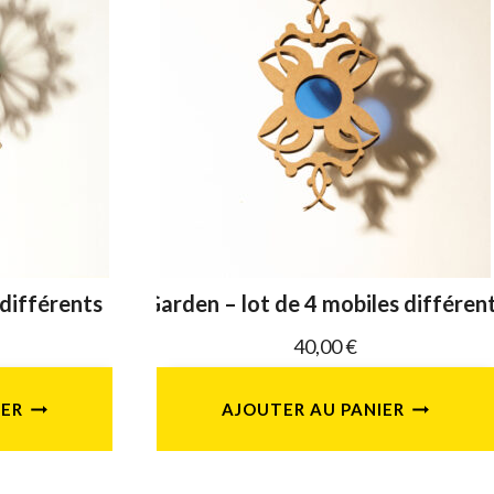
 différents
Garden – lot de 4 mobiles différen
40,00
€
IER
AJOUTER AU PANIER