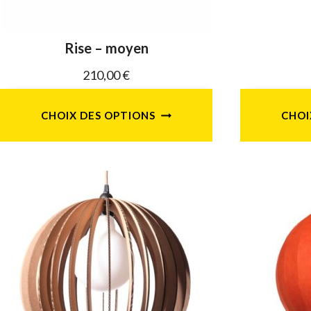
Rise – moyen
210,00
€
CHOIX DES OPTIONS
CHOI
Ce
produit
a
plusieurs
variations.
Les
options
peuvent
être