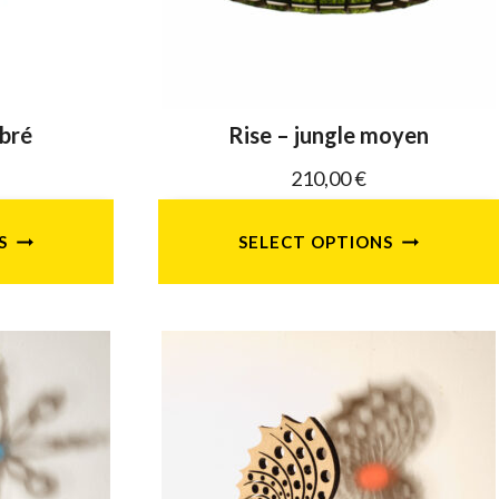
es
ébré
Rise – jungle moyen
210,00
€
t
S
SELECT OPTIONS