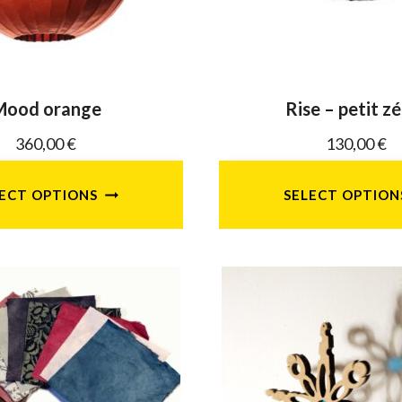
choisies
choisi
sur
sur
la
la
page
page
Mood orange
Rise – petit z
du
du
360,00
€
130,00
€
produit
produi
LECT OPTIONS
SELECT OPTION