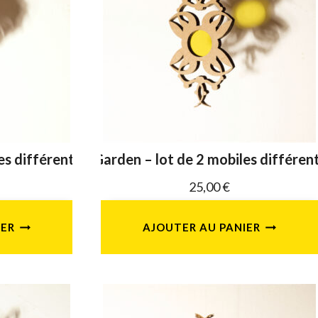
es différents
Garden – lot de 2 mobiles différen
25,00
€
IER
AJOUTER AU PANIER