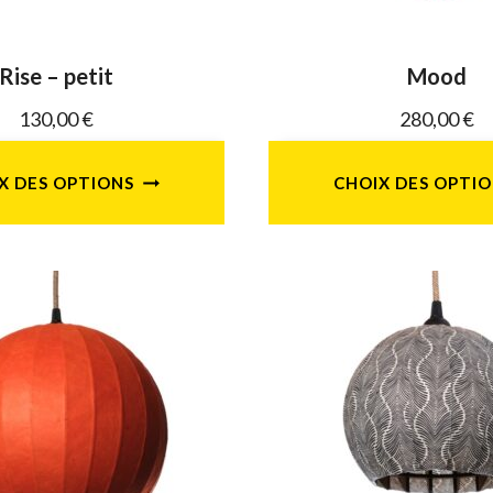
la
la
page
page
Rise – petit
Mood
du
du
130,00
€
280,00
€
produit
produi
X DES OPTIONS
CHOIX DES OPTI
Ce
Ce
produit
produi
a
a
plusieurs
plusie
variations.
variati
Les
Les
options
option
peuvent
peuve
être
être