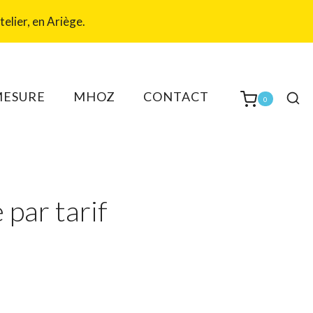
elier, en Ariège.
MESURE
MHOZ
CONTACT
0
e par tarif