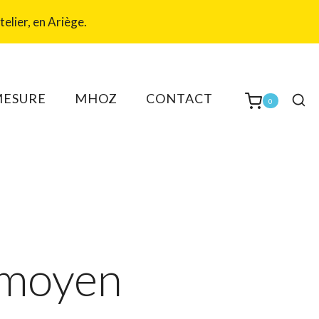
elier, en Ariège.
MESURE
MHOZ
CONTACT
0
 moyen