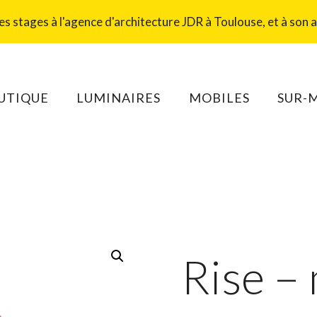
 stages à l'agence d'architecture JDR à Toulouse, et à son at
UTIQUE
LUMINAIRES
MOBILES
SUR-
Rise –