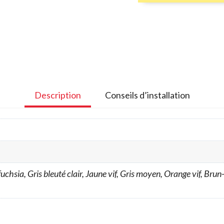
Rise
–
moyen
Description
Conseils d’installation
chsia, Gris bleuté clair, Jaune vif, Gris moyen, Orange vif, Brun