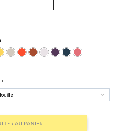
n
on
UTER AU PANIER