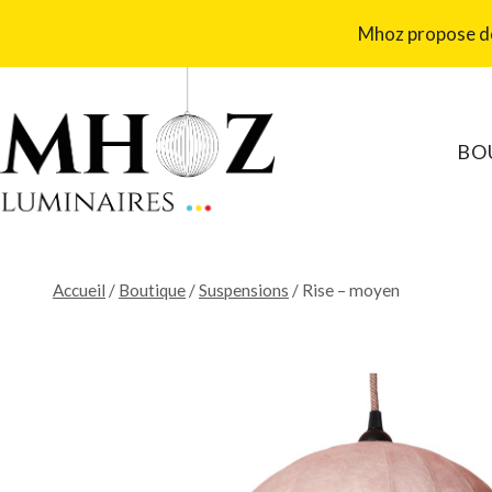
Aller
Mhoz propose des
au
contenu
BO
Accueil
/
Boutique
/
Suspensions
/
Rise – moyen