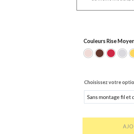
Couleurs Rise Moye
Choisissez votre opti
quantité
AJO
de